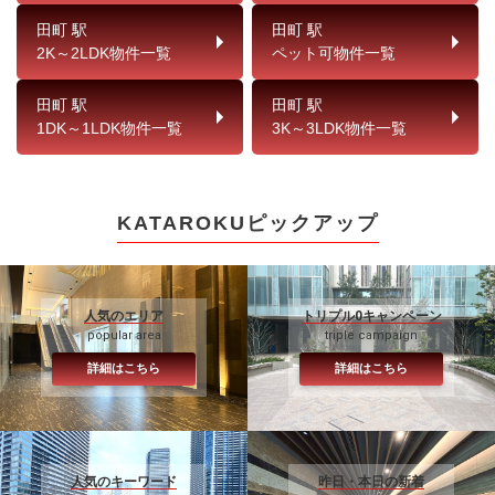
田町 駅
田町 駅
2K～2LDK物件一覧
ペット可物件一覧
田町 駅
田町 駅
1DK～1LDK物件一覧
3K～3LDK物件一覧
KATAROKUピックアップ
人気のエリア
トリプル0キャンペーン
popular area
triple campaign
詳細はこちら
詳細はこちら
人気のキーワード
昨日・本日の新着