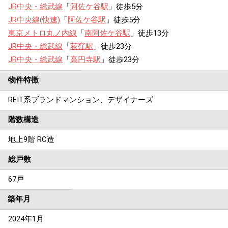
JR中央・総武線
「
阿佐ケ谷駅
」徒歩5分
JR中央線(快速)
「
阿佐ケ谷駅
」徒歩5分
東京メトロ丸ノ内線
「
南阿佐ケ谷駅
」徒歩13分
JR中央・総武線
「
荻窪駅
」徒歩23分
JR中央・総武線
「
高円寺駅
」徒歩23分
物件特徴
REIT系ブランドマンション、デザイナーズ
階数構造
地上9階 RC造
総戸数
67戸
築年月
2024年1月