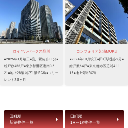
ロイヤルパークス品川
コンフォリア芝浦MOKU
■2025年1月竣工■品川駅徒歩11分■
■2024年10月竣工■田町駅徒歩9分■
総戸数458戸■東京都港区港南3-5-
総戸数64戸■東京都港区芝浦4-11-
21■地上28階 地下1階 RC造■フリー
16■地上9階 RC造
レント2.5ヶ月
田町駅
田町駅
新築物件一覧
1R～1K物件一覧