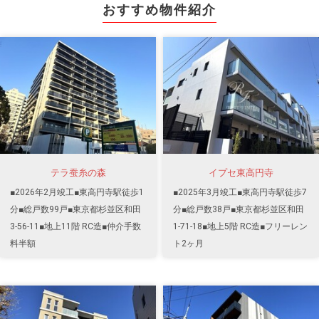
おすすめ物件紹介
テラ蚕糸の森
イプセ東高円寺
■2026年2月竣工■東高円寺駅徒歩1
■2025年3月竣工■東高円寺駅徒歩7
分■総戸数99戸■東京都杉並区和田
分■総戸数38戸■東京都杉並区和田
3-56-11■地上11階 RC造■仲介手数
1-71-18■地上5階 RC造■フリーレン
料半額
ト2ヶ月