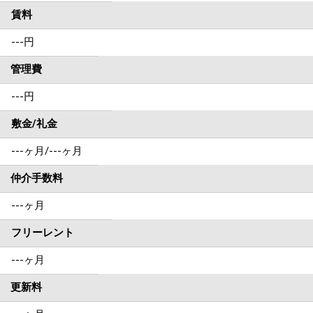
賃料
---
円
管理費
---円
敷金/礼金
---ヶ月
/
---ヶ月
仲介手数料
---ヶ月
フリーレント
---ヶ月
更新料