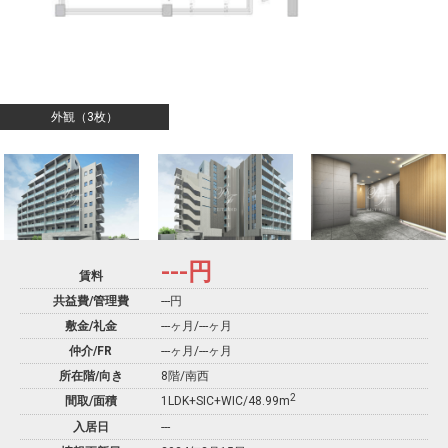
外観（3枚）
---
円
賃料
共益費/管理費
---円
敷金/礼金
---ヶ月
/
---ヶ月
仲介/FR
---ヶ月
/
---ヶ月
所在階/向き
8階/南西
2
間取/面積
1LDK+SIC+WIC/48.99m
入居日
---