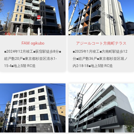
FAM ogikubo
アジールコート方南町テラス
■2024年12月竣工■荻窪駅徒歩8分■
■2025年1月竣工■方南町駅徒歩12
総戸数20戸■東京都杉並区清水1-
分■総戸数36戸■東京都杉並区堀ノ
15-4■地上5階 RC造
内2-18-18■地上5階 RC造