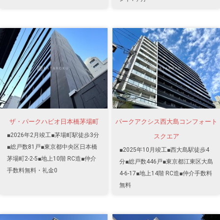
ザ・パークハビオ日本橋茅場町
パークアクシス西大島コンフォート
■2026年2月竣工■茅場町駅徒歩3分
スクエア
■総戸数81戸■東京都中央区日本橋
■2025年10月竣工■西大島駅徒歩4
茅場町2-2-5■地上10階 RC造■仲介
分■総戸数446戸■東京都江東区大島
手数料無料・礼金0
4-6-17■地上14階 RC造■仲介手数料
無料