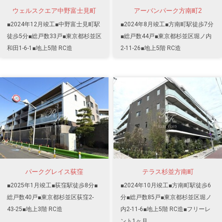
ウェルスクエア中野富士見町
アーバンパーク方南町2
■2024年12月竣工■中野富士見町駅
■2024年8月竣工■方南町駅徒歩7分
徒歩5分■総戸数33戸■東京都杉並区
■総戸数44戸■東京都杉並区堀ノ内
和田1-6-1■地上5階 RC造
2-11-26■地上5階 RC造
パークグレイス荻窪
テラス杉並方南町
■2025年1月竣工■荻窪駅徒歩8分■
■2024年10月竣工■方南町駅徒歩6
総戸数40戸■東京都杉並区荻窪2-
分■総戸数85戸■東京都杉並区堀ノ
43-25■地上3階 RC造
内2-11-6■地上5階 RC造■フリーレ
ント1ヶ月