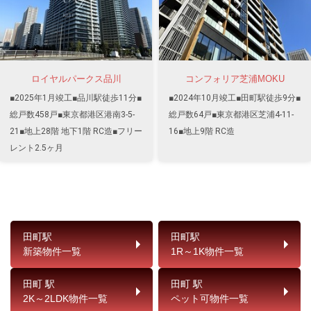
ロイヤルパークス品川
コンフォリア芝浦MOKU
■2025年1月竣工■品川駅徒歩11分■
■2024年10月竣工■田町駅徒歩9分■
総戸数458戸■東京都港区港南3-5-
総戸数64戸■東京都港区芝浦4-11-
21■地上28階 地下1階 RC造■フリー
16■地上9階 RC造
レント2.5ヶ月
田町駅
田町駅
新築物件一覧
1R～1K物件一覧
田町 駅
田町 駅
2K～2LDK物件一覧
ペット可物件一覧