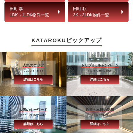
田町 駅
田町 駅
1DK～1LDK物件一覧
3K～3LDK物件一覧
KATAROKUピックアップ
人気のエリア
トリプル0キャンペーン
popular area
triple campaign
詳細はこちら
詳細はこちら
人気のキーワード
昨日・本日の新着
popular keyword
new arrival
詳細はこちら
詳細はこちら