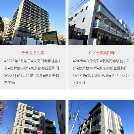
テラ蚕糸の森
イプセ東高円寺
■2026年2月竣工■東高円寺駅徒歩1
■2025年3月竣工■東高円寺駅徒歩7
分■総戸数99戸■東京都杉並区和田
分■総戸数38戸■東京都杉並区和田
3-56-11■地上11階 RC造■仲介手数
1-71-18■地上5階 RC造■フリーレン
料半額
ト2ヶ月