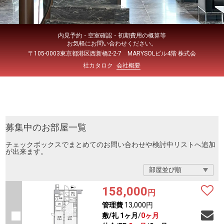
内見予約・空室確認・初期費用の概算等
お気軽にお問い合わせください。
〒105-0003東京都港区西新橋2-2-7 MARYSOLビル4階 株式会
社カタロク
会社概要
募集中のお部屋一覧
チェックボックスでまとめてのお問い合わせや検討中リストへ追加
が出来ます。
158,000
円
管理費
13,000円
敷/礼
1ヶ月
/
0ヶ月