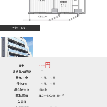
外観（1枚）
---
円
賃料
共益費/管理費
---円
敷金/礼金
---ヶ月
/
---ヶ月
仲介/FR
---ヶ月
/
---ヶ月
所在階/向き
4階/東
2
間取/面積
2LDK+SIC/66.30m
入居日
---