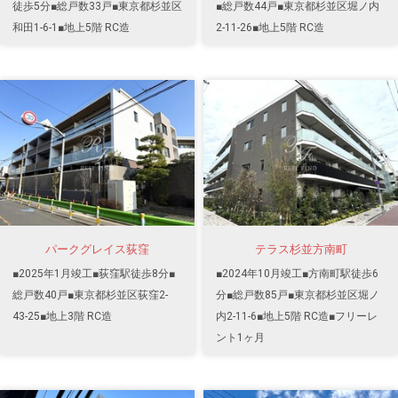
徒歩5分■総戸数33戸■東京都杉並区
■総戸数44戸■東京都杉並区堀ノ内
和田1-6-1■地上5階 RC造
2-11-26■地上5階 RC造
パークグレイス荻窪
テラス杉並方南町
■2025年1月竣工■荻窪駅徒歩8分■
■2024年10月竣工■方南町駅徒歩6
総戸数40戸■東京都杉並区荻窪2-
分■総戸数85戸■東京都杉並区堀ノ
43-25■地上3階 RC造
内2-11-6■地上5階 RC造■フリーレ
ント1ヶ月