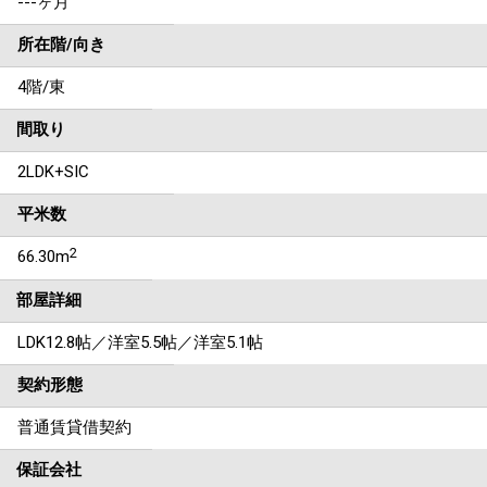
---ヶ月
所在階/向き
4階/東
間取り
2LDK+SIC
平米数
2
66.30m
部屋詳細
LDK12.8帖／洋室5.5帖／洋室5.1帖
契約形態
普通賃貸借契約
保証会社