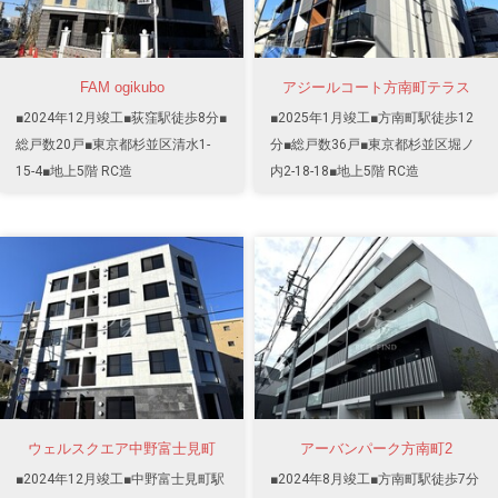
FAM ogikubo
アジールコート方南町テラス
■2024年12月竣工■荻窪駅徒歩8分■
■2025年1月竣工■方南町駅徒歩12
総戸数20戸■東京都杉並区清水1-
分■総戸数36戸■東京都杉並区堀ノ
15-4■地上5階 RC造
内2-18-18■地上5階 RC造
ウェルスクエア中野富士見町
アーバンパーク方南町2
■2024年12月竣工■中野富士見町駅
■2024年8月竣工■方南町駅徒歩7分