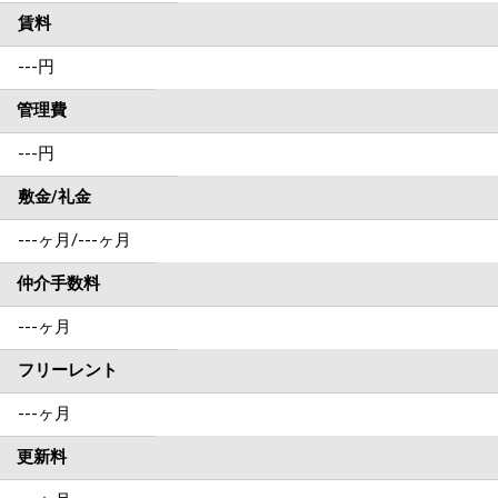
賃料
---
円
管理費
---円
敷金/礼金
---ヶ月
/
---ヶ月
仲介手数料
---ヶ月
フリーレント
---ヶ月
更新料