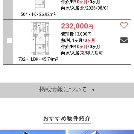
仲介/FR
0ヶ月
/
0ヶ月
向き/入居
北/2026/08/01
2
504 - 1K - 26.92m
232,000
円
管理費
13,000円
敷/礼
1ヶ月
/
0ヶ月
仲介/FR
0ヶ月
/
0ヶ月
向き/入居
東/即入居可
2
702 - 1LDK - 45.74m
掲載情報について
おすすめ物件紹介