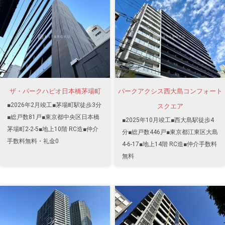
ザ・パークハビオ日本橋茅場町
パークアクシス西大島コンフォート
■2026年2月竣工■茅場町駅徒歩3分
スクエア
■総戸数81戸■東京都中央区日本橋
■2025年10月竣工■西大島駅徒歩4
茅場町2-2-5■地上10階 RC造■仲介
分■総戸数446戸■東京都江東区大島
手数料無料・礼金0
4-6-17■地上14階 RC造■仲介手数料
無料