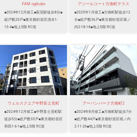
FAM ogikubo
アジールコート方南町テラス
■2024年12月竣工■荻窪駅徒歩8分■
■2025年1月竣工■方南町駅徒歩12
総戸数20戸■東京都杉並区清水1-
分■総戸数36戸■東京都杉並区堀ノ
15-4■地上5階 RC造
内2-18-18■地上5階 RC造
ウェルスクエア中野富士見町
アーバンパーク方南町2
■2024年12月竣工■中野富士見町駅
■2024年8月竣工■方南町駅徒歩7分
徒歩5分■総戸数33戸■東京都杉並区
■総戸数44戸■東京都杉並区堀ノ内
和田1-6-1■地上5階 RC造
2-11-26■地上5階 RC造