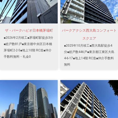
ザ・パークハビオ日本橋茅場町
パークアクシス西大島コンフォート
■2026年2月竣工■茅場町駅徒歩3分
スクエア
■総戸数81戸■東京都中央区日本橋
■2025年10月竣工■西大島駅徒歩4
茅場町2-2-5■地上10階 RC造■仲介
分■総戸数446戸■東京都江東区大島
手数料無料・礼金0
4-6-17■地上14階 RC造■仲介手数料
無料