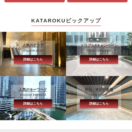
KATAROKUピックアップ
人気のエリア
トリプル0キャンペーン
popular area
triple campaign
詳細はこちら
詳細はこちら
人気のキーワード
昨日・本日の新着
popular keyword
new arrival
詳細はこちら
詳細はこちら