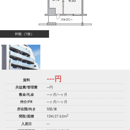
外観（1枚）
---
円
賃料
共益費/管理費
---円
敷金/礼金
---ヶ月
/
---ヶ月
仲介/FR
---ヶ月
/
---ヶ月
所在階/向き
5階/東
2
間取/面積
1DK/27.62m
入居日
---