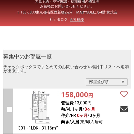
内見予約・空室確認・初期費用の概算等
お気軽にお問い合わせください。
〒105-0003東京都港区西新橋2-2-7 MARYSOLビル4階 株式会
社カタロク
会社概要
募集中のお部屋一覧
チェックボックスでまとめてのお問い合わせや検討中リストへ追加
が出来ます。
158,000
円
管理費
13,000円
敷/礼
1ヶ月
/
0ヶ月
仲介/FR
0ヶ月
/
0ヶ月
向き/入居
東/即入居可
2
301 - 1LDK - 31.16m