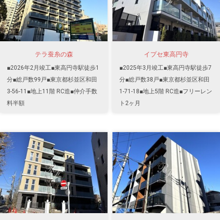
テラ蚕糸の森
イプセ東高円寺
■2026年2月竣工■東高円寺駅徒歩1
■2025年3月竣工■東高円寺駅徒歩7
分■総戸数99戸■東京都杉並区和田
分■総戸数38戸■東京都杉並区和田
3-56-11■地上11階 RC造■仲介手数
1-71-18■地上5階 RC造■フリーレン
料半額
ト2ヶ月