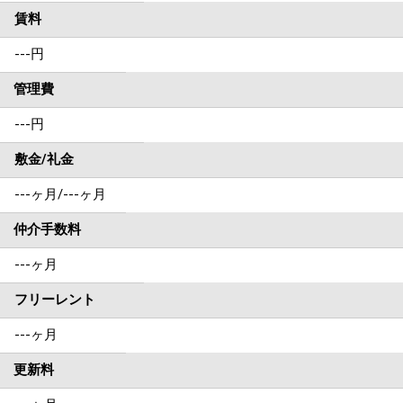
賃料
---
円
管理費
---円
敷金/礼金
---ヶ月
/
---ヶ月
仲介手数料
---ヶ月
フリーレント
---ヶ月
更新料