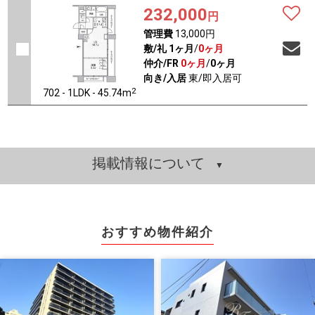
232,000
円
管理費
13,000円
敷/礼
1ヶ月
/
0ヶ月
仲介/FR
0ヶ月
/
0ヶ月
向き/入居
東/即入居可
2
702 - 1LDK - 45.74m
掲載情報について
おすすめ物件紹介