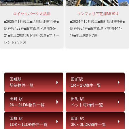
ロイヤルパークス品川
コンフォリア芝浦MOKU
■2025年1月竣工■品川駅徒歩11分■
■2024年10月竣工■田町駅徒歩9分■
総戸数458戸■東京都港区港南3-5-
総戸数64戸■東京都港区芝浦4-11-
21■地上28階 地下1階 RC造■フリー
16■地上9階 RC造
レント2.5ヶ月
田町駅
田町駅
新築物件一覧
1R～1K物件一覧
田町 駅
田町 駅
2K～2LDK物件一覧
ペット可物件一覧
田町 駅
田町 駅
1DK～1LDK物件一覧
3K～3LDK物件一覧