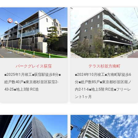
パークグレイス荻窪
テラス杉並方南町
■2025年1月竣工■荻窪駅徒歩8分■
■2024年10月竣工■方南町駅徒歩6
総戸数40戸■東京都杉並区荻窪2-
分■総戸数85戸■東京都杉並区堀ノ
43-25■地上3階 RC造
内2-11-6■地上5階 RC造■フリーレ
ント1ヶ月