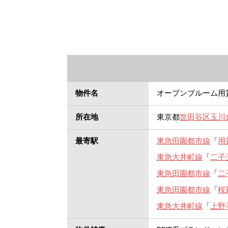
物件名
オープンブルーム用
所在地
東京都
世田谷区
玉川
最寄駅
東急田園都市線
「
用
東急大井町線
「
二子
東急田園都市線
「
二
東急田園都市線
「
桜
東急大井町線
「
上野