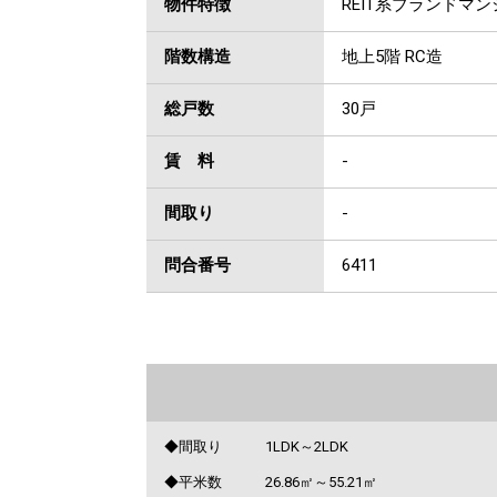
物件特徴
REIT系ブランドマ
階数構造
地上5階 RC造
総戸数
30戸
賃 料
-
間取り
-
問合番号
6411
◆間取り 1LDK～2LDK
◆平米数 26.86㎡～55.21㎡