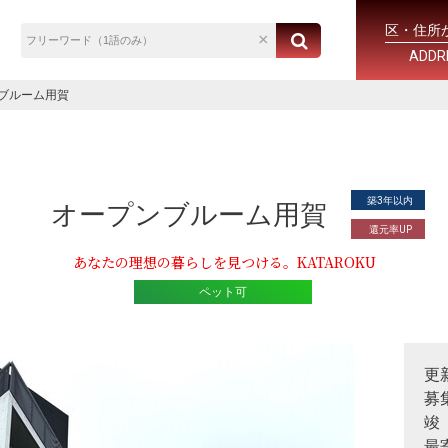
区・住所
ADDR
ブルーム用賀
築3年以内
オープンブルーム用賀
還元率UP
あなたの理想の暮らしを見つける。KATAROKU
ペット可
更
募
竣
最