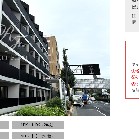
総
住
構 
キ
①
②
③
※
1DK・1LDK（20枚）
2LDK【3】（20枚）