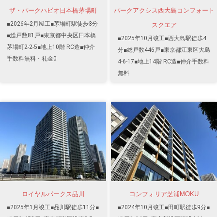
ザ・パークハビオ日本橋茅場町
パークアクシス西大島コンフォート
■2026年2月竣工■茅場町駅徒歩3分
スクエア
■総戸数81戸■東京都中央区日本橋
■2025年10月竣工■西大島駅徒歩4
茅場町2-2-5■地上10階 RC造■仲介
分■総戸数446戸■東京都江東区大島
手数料無料・礼金0
4-6-17■地上14階 RC造■仲介手数料
無料
ロイヤルパークス品川
コンフォリア芝浦MOKU
■2025年1月竣工■品川駅徒歩11分■
■2024年10月竣工■田町駅徒歩9分■