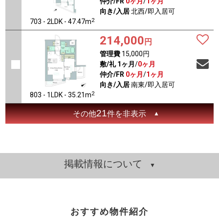
仲介/FR
0ヶ月
/
1ヶ月
向き/入居
北西/即入居可
2
703 - 2LDK - 47.47m
214,000
円
管理費
15,000円
敷/礼
1ヶ月
/
0ヶ月
仲介/FR
0ヶ月
/
1ヶ月
向き/入居
南東/即入居可
2
803 - 1LDK - 35.21m
21
その他
件を非表示
掲載情報について
おすすめ物件紹介