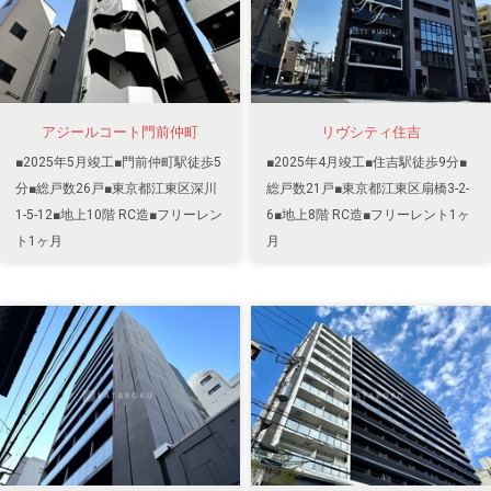
アジールコート門前仲町
リヴシティ住吉
■2025年5月竣工■門前仲町駅徒歩5
■2025年4月竣工■住吉駅徒歩9分■
分■総戸数26戸■東京都江東区深川
総戸数21戸■東京都江東区扇橋3-2-
1-5-12■地上10階 RC造■フリーレン
6■地上8階 RC造■フリーレント1ヶ
ト1ヶ月
月