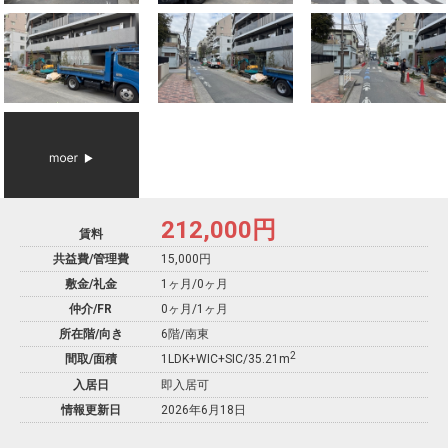
212,000
円
賃料
共益費/管理費
15,000円
敷金/礼金
1ヶ月
/
0ヶ月
仲介/FR
0ヶ月
/
1ヶ月
所在階/向き
6階/南東
2
間取/面積
1LDK+WIC+SIC/35.21m
入居日
即入居可
情報更新日
2026年6月18日