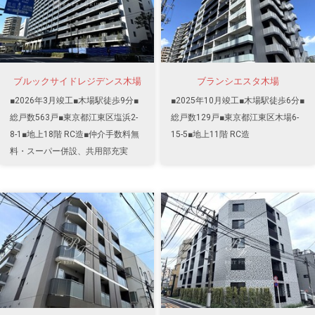
ブルックサイドレジデンス木場
ブランシエスタ木場
■2026年3月竣工■木場駅徒歩9分■
■2025年10月竣工■木場駅徒歩6分■
総戸数563戸■東京都江東区塩浜2-
総戸数129戸■東京都江東区木場6-
8-1■地上18階 RC造■仲介手数料無
15-5■地上11階 RC造
料・スーパー併設、共用部充実