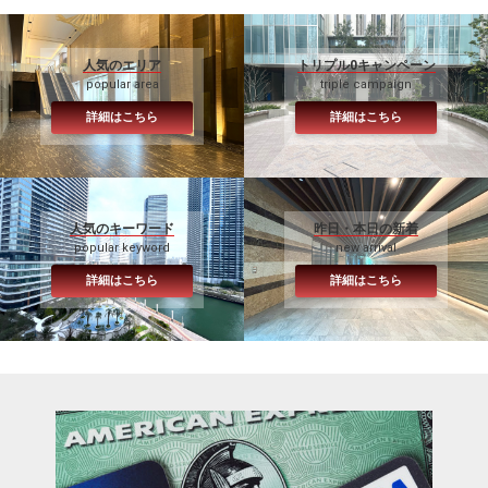
人気のエリア
トリプル0キャンペーン
popular area
triple campaign
詳細はこちら
詳細はこちら
人気のキーワード
昨日・本日の新着
popular keyword
new arrival
詳細はこちら
詳細はこちら