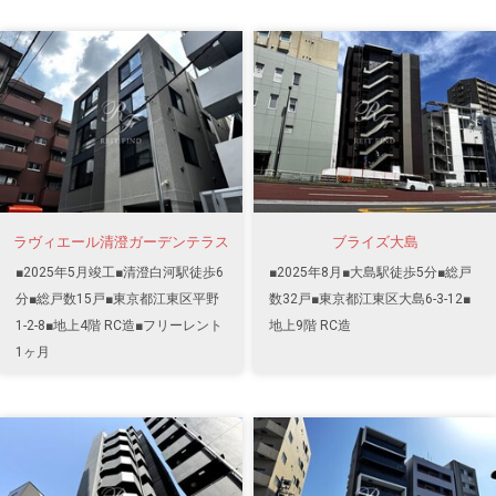
ラヴィエール清澄ガーデンテラス
ブライズ大島
■2025年5月竣工■清澄白河駅徒歩6
■2025年8月■大島駅徒歩5分■総戸
分■総戸数15戸■東京都江東区平野
数32戸■東京都江東区大島6-3-12■
1-2-8■地上4階 RC造■フリーレント
地上9階 RC造
1ヶ月