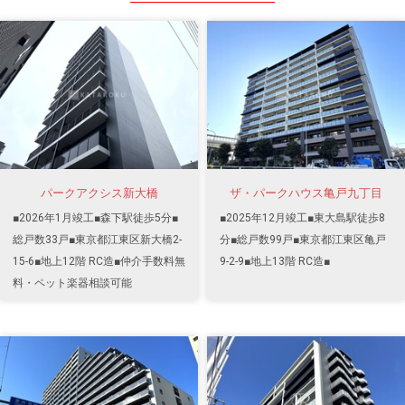
パークアクシス新大橋
ザ・パークハウス亀戸九丁目
■2026年1月竣工■森下駅徒歩5分■
■2025年12月竣工■東大島駅徒歩8
総戸数33戸■東京都江東区新大橋2-
分■総戸数99戸■東京都江東区亀戸
15-6■地上12階 RC造■仲介手数料無
9-2-9■地上13階 RC造■
料・ペット楽器相談可能