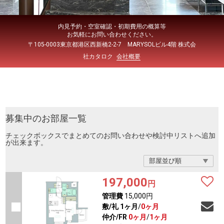
内見予約・空室確認・初期費用の概算等
お気軽にお問い合わせください。
〒105-0003東京都港区西新橋2-2-7 MARYSOLビル4階 株式会
社カタロク
会社概要
募集中のお部屋一覧
チェックボックスでまとめてのお問い合わせや検討中リストへ追加
が出来ます。
197,000
円
管理費
15,000円
敷/礼
1ヶ月
/
0ヶ月
仲介/FR
0ヶ月
/
1ヶ月