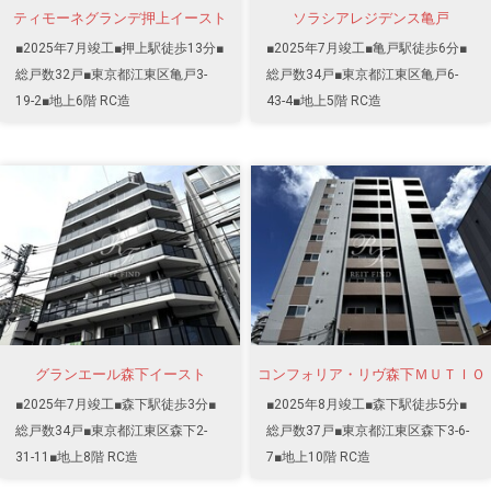
ティモーネグランデ押上イースト
ソラシアレジデンス亀戸
■2025年7月竣工■押上駅徒歩13分■
■2025年7月竣工■亀戸駅徒歩6分■
総戸数32戸■東京都江東区亀戸3-
総戸数34戸■東京都江東区亀戸6-
19-2■地上6階 RC造
43-4■地上5階 RC造
グランエール森下イースト
コンフォリア・リヴ森下ＭＵＴＩＯ
■2025年7月竣工■森下駅徒歩3分■
■2025年8月竣工■森下駅徒歩5分■
総戸数34戸■東京都江東区森下2-
総戸数37戸■東京都江東区森下3-6-
31-11■地上8階 RC造
7■地上10階 RC造