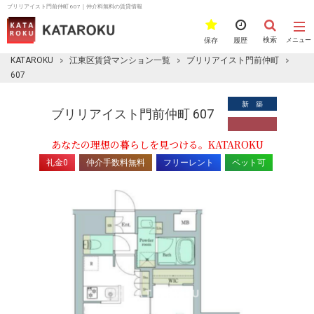
ブリリアイスト門前仲町 607｜仲介料無料の賃貸情報
検索
保存
履歴
メニュー
KATAROKU
江東区賃貸マンション一覧
ブリリアイスト門前仲町
607
新 築
ブリリアイスト門前仲町 607
あなたの理想の暮らしを見つける。KATAROKU
礼金0
仲介手数料無料
フリーレント
ペット可